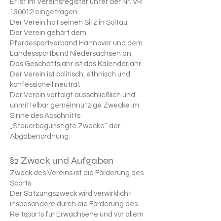
Er ist im Vereinsregister unter der Nr. VR
130012 eingetragen.
Der Verein hat seinen Sitz in Soltau.
Der Verein gehört d
em
Pferdesportverband Hannover und dem
Landessportbund Niedersachsen an.
Das Geschäftsjahr ist das
Kalenderjahr.
Der Verein ist politisch, ethnisch und
konfessionell neutral.
Der Verein verfolgt ausschließlich und
unmittelbar gemeinnützige Zwecke im
Sinne des Abschnitts
„Steuerbegünstigte Zwecke“ der
Abgabenordnu
ng.
§2 Zweck und Aufgaben
Zweck des Vereins ist die Förderung des
Sports.
Der Satzungszweck wird verwirklicht
insbesondere durch die Förderung des
Reitsports für Erwachsene und vor allem