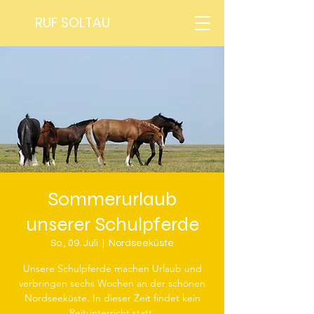
RUF SOLTAU
Sommerurlaub
unserer Schulpferde
So., 09. Juli
  |  
Nordseeküste
Unsere Schulpferde machen Urlaub und
verbringen sechs Wochen an der schönen
Nordseeküste. In dieser Zeit findet kein
Reitunterricht statt.