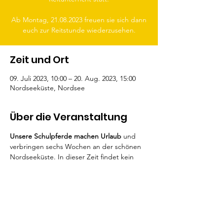
Ab Montag, 21.08.2023 freuen sie sich dann
euch zur Reitstunde wiederzusehen.
Zeit und Ort
09. Juli 2023, 10:00 – 20. Aug. 2023, 15:00
Nordseeküste, Nordsee
Über die Veranstaltung
Unsere Schulpferde machen Urlaub
 und 
verbringen sechs Wochen an der schönen 
Nordseeküste. In dieser Zeit findet kein 
Reitunterricht statt.
Ab Montag, 21.08.2023 freuen sie sich dann 
euch zur Reitstunde wiederzusehen.
.