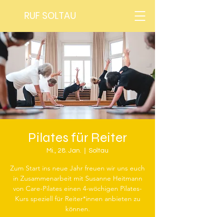
RUF SOLTAU
Pilates für Reiter
Mi., 28. Jan.
  |  
Soltau
Zum Start ins neue Jahr freuen wir uns euch
in Zusammenarbeit mit Susanne Heitmann
von Care-Pilates einen 4-wöchigen Pilates-
Kurs speziell für Reiter*innen anbieten zu
können.