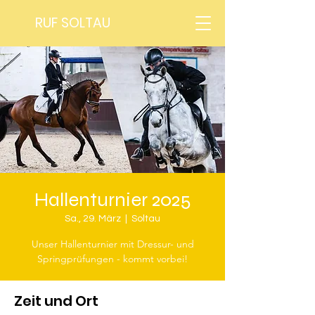
RUF SOLTAU
Hallenturnier 2025
Sa., 29. März
  |  
Soltau
Unser Hallenturnier mit Dressur- und
Springprüfungen - kommt vorbei!
Zeit und Ort